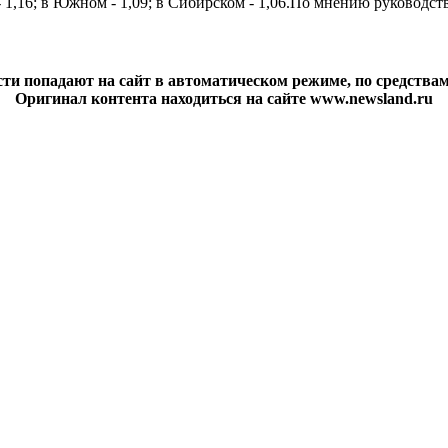
 - 1,16; в Южном - 1,09; в Сибирском - 1,06.По мнению руково
ти попадают на сайт в автоматическом режиме, по средства
Оригинал контента находиться на сайте www.newsland.ru