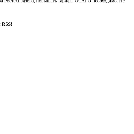
дства Ростехнадзора, повышать тарифы ОСАГО необходимо. Не
м RSS!